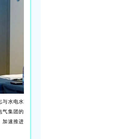
志与水电水
电气集团的
，加速推进