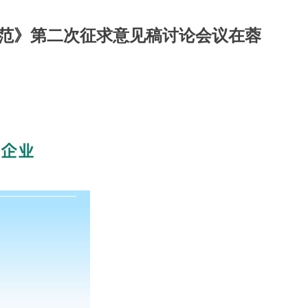
范》第二次征求意见稿讨论会议在蓉