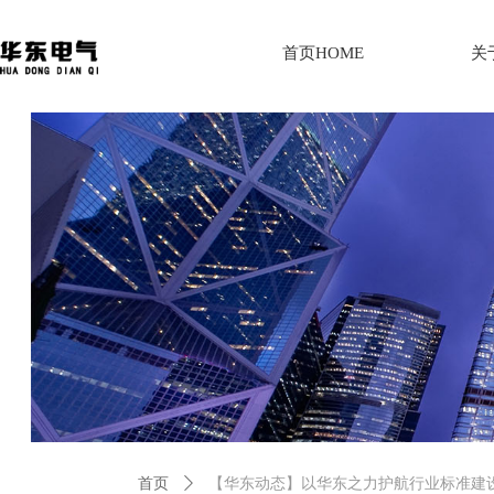
首页HOME
关
首页
ꄲ
【华东动态】以华东之力护航行业标准建