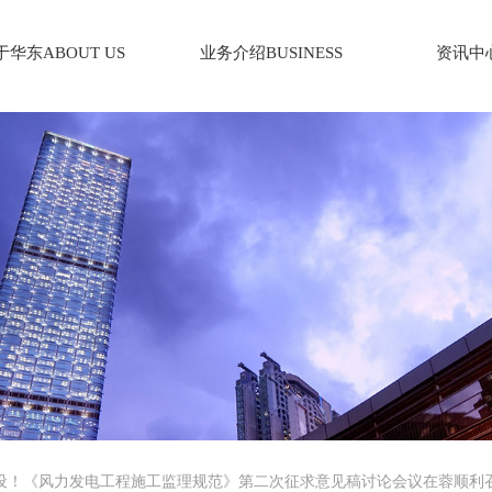
于华东ABOUT US
业务介绍BUSINESS
资讯中心
设！《风力发电工程施工监理规范》第二次征求意见稿讨论会议在蓉顺利