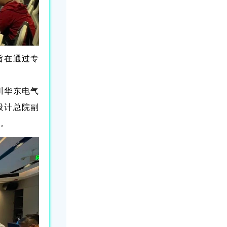
旨在通过专
川华东电气
设计总院副
持。