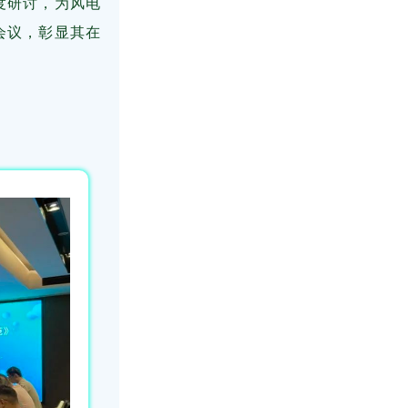
度研讨，为风电
会议，彰显其在