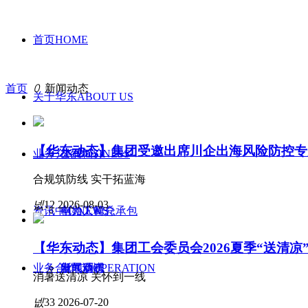
首页HOME
首页
ꄲ
新闻动态
关于华东ABOUT US
【华东动态】集团受邀出席川企出海风险防控专
业务介绍BUSINESS
公司简介
合规筑防线 实干拓蓝海
넶
12
2026-08-03
资讯中心NEWS
创始人简介
电力工程总承包
【华东动态】集团工会委员会2026夏季“送清
业务合作COOPERATION
发展历程
电气调试
新闻动态
消暑送清凉 关怀到一线
넶
33
2026-07-20