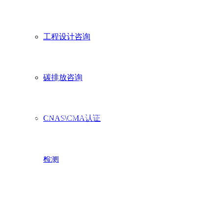
工程设计咨询
四川华东电气集团有限公司
碳排放咨询
Sichuan Huadong Electric Group Co., Ltd.
CNAS\CMA认证
地址Address：四川省成都市郫都区融智创新产业园5栋1号No.1, Building 5, R
Innovation Industrial Park, Pidu District, Chengdu City, Sichuan Province
邮箱E-mail：hd-dq@vip.163.com
检测
服务热线Service Hotline：400-887-9686
微信公众号WeChat