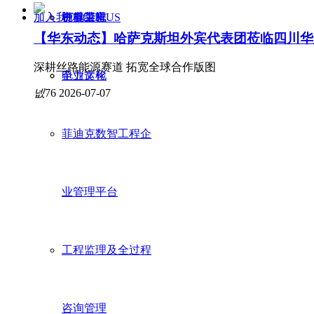
加入我们JOIN US
资质荣誉
机电工程
中标喜讯
【华东动态】哈萨克斯坦外宾代表团莅临四川华
深耕丝路能源赛道 拓宽全球合作版图
企业文化
电力运检
넶
76
2026-07-07
菲迪克数智工程企
业管理平台
工程监理及全过程
咨询管理